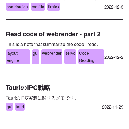
contribution
mozilla
firefox
2022-12-3
Read code of webrender - part 2
This is a note that summarize the code I read.
layout
gui
webrender
servo
Code
2022-12-2
engine
Reading
TauriのIPC戦略
TauriのIPC実装に関するメモです。
gui
tauri
2022-11-29